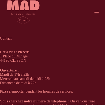
P
a
s
s
e
r
a
u
c
Contact
o
n
t
Bar à vins / Pizzeria
e
1 Place du Minage
n
44190 CLISSON
u
Ouverture :
Mardi de 17h à 22h
Mercredi au samedi de midi à 23h
Dimanche de midi à 22h
Pizza à emporter pendant les horaires de services.
Vous cherchez notre numéro de téléphone ?
On va vous faire